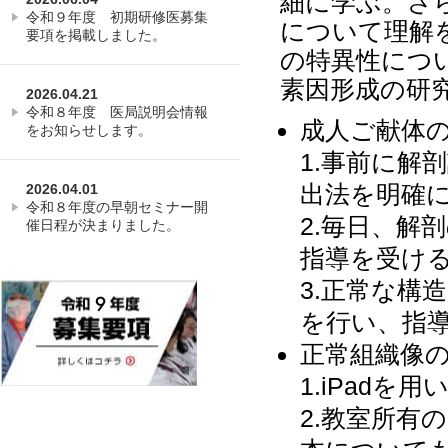
細に学ぶ。さ
令和９年度 初期研修医募集
について理解
要項を掲載しました。
の特異性につ
素因形成の研
2026.04.21
令和８年度 医局説明会情報
成人ご献体
をお知らせします。
1.事前に解
出法を明確
2026.04.01
令和８年度の早朝セミナー開
2.毎日、解
催日程が決まりました。
指導を受け
3.正常な構
を行い、指
正常組織像
1.iPad
2.教室所有