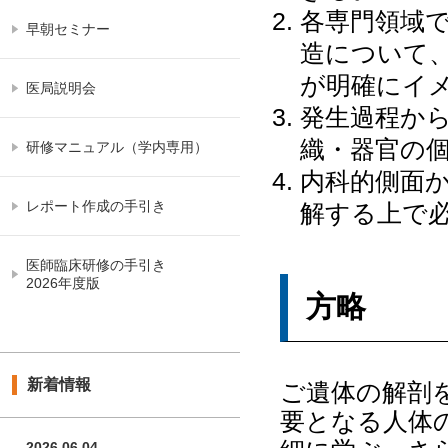
各専門領域
早朝セミナー
造について
が明確にイ
医局説明会
発生過程か
織・器官の
研修マニュアル（学内専用）
内科的側面
レポート作成の手引き
解する上で
医師臨床研修の手引き
2026年度版
方略
新着情報
ご遺体の解剖
要となる人体
2026.06.04