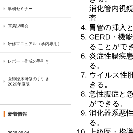
消化管内視鏡
早朝セミナー
査
胃管の挿入
医局説明会
GERD・機
研修マニュアル（学内専用）
ることがで
炎症性腸疾
レポート作成の手引き
る。
ウイルス性
医師臨床研修の手引き
きる。
2026年度版
急性腹症と
ができる。
消化器系悪
新着情報
る。
上級医・指
2026.06.04