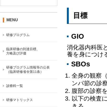
目標
MENU
GIO
研修プログラム
消化器内科医
臨床研修の到達目標、
養を身につけ
方略及び評価
SBOs
研修プログラム情報等の公表
（臨床研修省令第11条）
全身の観察
ンパ節の診
診療科一覧
腹部の診察
以下の検査
研修マトリックス
きる。