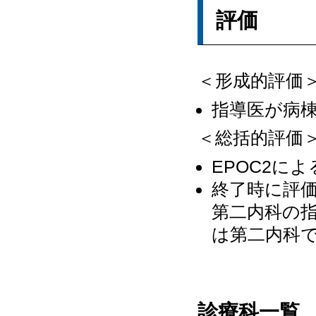
評価
＜形成的評価
指導医が病
＜総括的評価
EPOC2に
終了時に評
第二内科の
は第二内科
診療科一覧