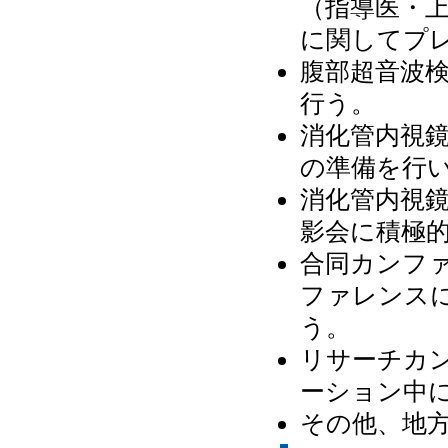
（指導医・
に関してプ
腹部超音波
行う。
消化管内視
の準備を行
消化管内視
影会に積極
合同カンフ
ファレンス
う。
リサーチカ
ーション中に
その他、地