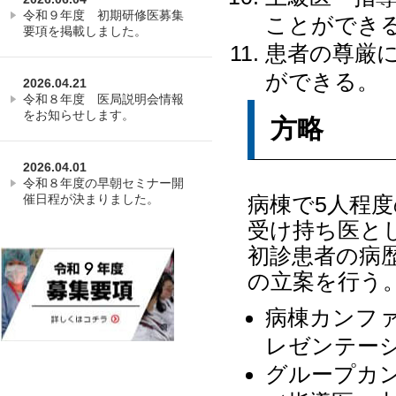
令和９年度 初期研修医募集
ことができ
要項を掲載しました。
患者の尊厳
ができる。
2026.04.21
令和８年度 医局説明会情報
をお知らせします。
方略
2026.04.01
令和８年度の早朝セミナー開
催日程が決まりました。
病棟で5人程
受け持ち医と
初診患者の病
の立案を行う
病棟カンフ
レゼンテー
グループカ